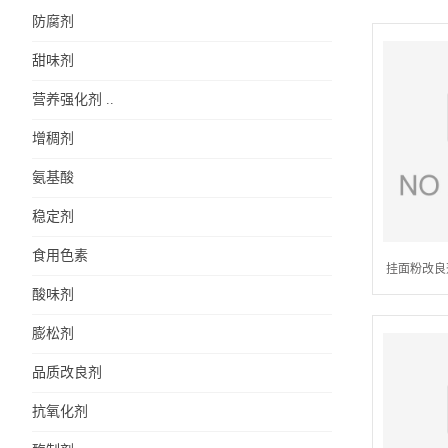
防腐剂
甜味剂
营养强化剂 ..
增稠剂
氨基酸
稳定剂
食用色素
挂面粉改良
酸味剂
膨松剂
品质改良剂
抗氧化剂