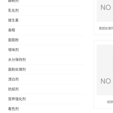
酶制剂
乳化剂
维生素
面团处理
香精
面筋粉
增味剂
水分保持剂
面粉处理剂
漂白剂
抗结剂
营养强化剂
烧饼
着色剂