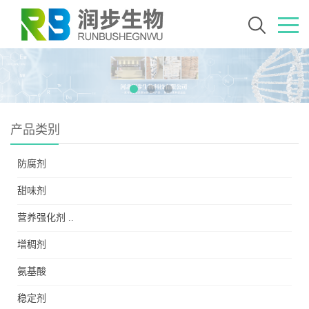
产品类别
防腐剂
甜味剂
营养强化剂 ..
增稠剂
氨基酸
稳定剂