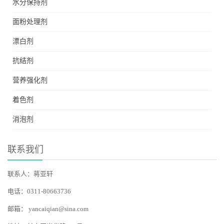
水分保持剂
面粉处理剂
漂白剂
抗结剂
营养强化剂
着色剂
消泡剂
联系我们
联系人：蒋亚轩
电话：0311-80663736
邮箱：
yancaiqian@sina.com