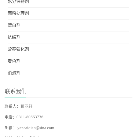
水分保持剂
面粉处理剂
漂白剂
抗结剂
营养强化剂
着色剂
消泡剂
联系我们
联系人：蒋亚轩
电话：0311-80663736
邮箱：
yancaiqian@sina.com