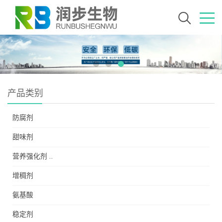
产品类别
防腐剂
甜味剂
营养强化剂 ..
增稠剂
氨基酸
稳定剂