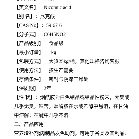
【
英文名
】：Nicotinic acid
【
别 名
】：尼克酸
【
CAS No
】：59-67-6
【
分子式
】：C6H5NO2
【产品级别】：食品级
【最小订量】：1kg
【包装方式】：大货25kg/桶，其他规格咨询客服
【使用方法】：按生产需要
【存储条件】：密封与阴凉干燥处
【保质期】：2年
【性 状】：烟酰胺为白色结晶或结晶性粉末，无臭或
几乎无臭，味苦。烟酰胺在水或乙醇中易溶，在甘油
中溶解；在醚中几乎不溶
二、产品应用
营养增补剂;肉制品发色助剂。可用于谷类及其制品、