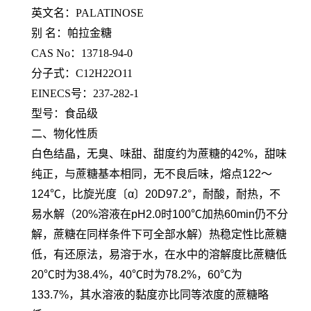
英文名：PALATINOSE
别 名：帕拉金糖
CAS No：13718-94-0
分子式：C12H22O11
EINECS号：237-282-1
型号：食品级
二、物化性质
白色结晶，无臭、味甜、甜度约为蔗糖的42%，甜味
纯正，与蔗糖基本相同，无不良后味，熔点122～
124℃，比旋光度〔α〕20D97.2°，耐酸，耐热，不
易水解（20%溶液在pH2.0时100℃加热60min仍不分
解，蔗糖在同样条件下可全部水解）热稳定性比蔗糖
低，有还原法，易溶于水，在水中的溶解度比蔗糖低
20℃时为38.4%，40℃时为78.2%，60℃为
133.7%，其水溶液的黏度亦比同等浓度的蔗糖略