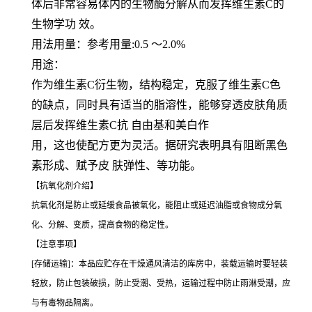
体后非常容易体内的生物酶分解从而发挥维生素C的
生物学功 效。
用法用量：参考用量:0.5 ～2.0%
用途：
作为维生素C衍生物，结构稳定，克服了维生素C色
的缺点，同时具有适当的脂溶性，能够穿透皮肤角质
层后发挥维生素C抗 自由基和美白作
用，这也使配方更为灵活。据研究表明具有阻断黑色
素形成、赋予皮 肤弹性、等功能。
【抗氧化剂介绍】
抗氧化剂是防止或延缓食品被氧化，能阻止或延迟油脂或食物成分氧
化、分解、变质，提高食物的稳定性。
【注意事项】
[存储运输]：本品应贮存在干燥通风清洁的库房中，装载运输时要轻装
轻放，防止包装破损，防止受潮、受热，运输过程中防止雨淋受潮，应
与有毒物品隔离。