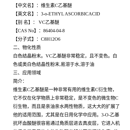
【
中文名
】：维生素C乙基醚
【
英文名
】：3-o-ETHYL ASCORBICACID
【
别 名
】： VC乙基醚
【
CAS No
】：86404-04-8
【
分子式
】：C8H12O6
二、物化性质
白色结晶粉末。VC乙基醚非常稳定，且不变色。白
色或类白色结晶性粉末,易溶于水,溶于油
三、应用领域
简介：
维生素C乙基醚是一种非常有用的维生素C衍生物，
它不仅在化学物质上非常稳定，是不变色的微生物C
衍生物，而且是亲油亲水两性物质，这大大的扩展了
他的适用范围，尤其是在日用化学中应用。3-O-乙基
抗坏血酸醚很容易通过角质层进去真皮层，它进入机