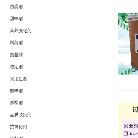
防腐剂
甜味剂
营养强化剂 ..
增稠剂
氨基酸
稳定剂
食用色素
酸味剂
膨松剂
品质改良剂
抗氧化剂