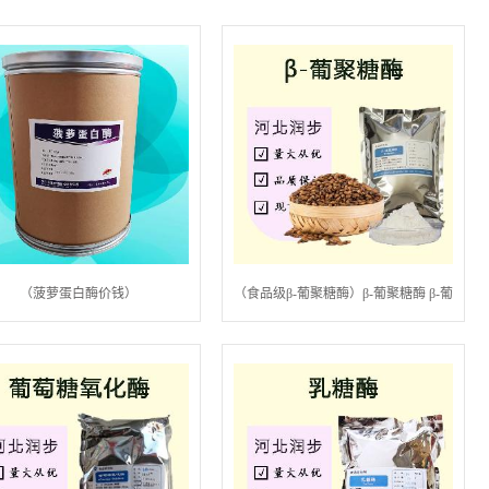
（菠萝蛋白酶价钱）
（食品级β-葡聚糖酶）β-葡聚糖酶 β-葡
聚糖酶