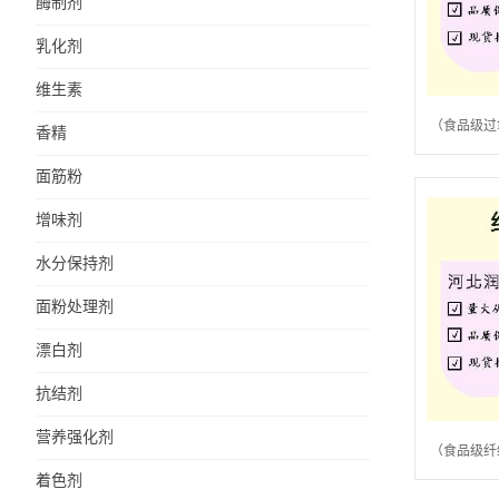
酶制剂
乳化剂
维生素
（食品级过
香精
面筋粉
增味剂
水分保持剂
面粉处理剂
漂白剂
抗结剂
营养强化剂
（食品级纤
着色剂