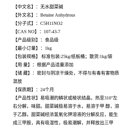
【
中文名
】：无水甜菜碱
【
外文名
】：Betaine Anhydrous
【
分子式
】：C5H11NO2
【
CAS NO
】：107-43-7
【产品级别】：食品级
【最小订量】：1kg
【包装规格】 标准包装:25kg/纸板桶；散货:1kg/袋
【用 量】：根据产品适量添加
【储 藏】：密封与阴凉干燥处，不得与有毒有害物质
混放
【保质期】：24个月
【产品性状】易吸潮的鳞状或棱状结晶，热至310°左
右分解，味甜。甜菜碱极易溶于水，易溶于甲 醇，溶
于乙醇。甜菜碱经浓氢氧化钾溶液的分解反应，能生
成三甲胺，具有吸湿性，极易潮解，并释放出三甲