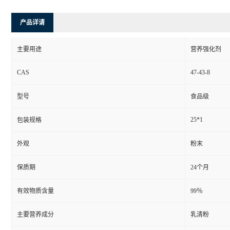
产品详请
主要用途
营养强化剂
CAS
47-43-8
型号
食品级
25*1
包装规格
外观
粉末
保质期
24个月
有效物质含量
99％
主要营养成分
乳清粉