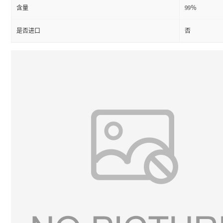
含量
99％
是否进口
否