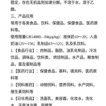
稳定，存在无机盐则加速分解。不溶于水，溶于乙
醇。
三、产品应用
常用于各类食品、饮料、保健品、保健食品、医药原
料等。
使用限量GB14880—94(μg/kg)：液体奶10～20；人造
奶油125～156；乳制品63～125；乳及乳饮料。
1.【食品行业】：肉制品，脂肪，油乳化制品，冷冻
饮品，调味品，饮料类， 烘焙制品，水产品，粮食制
品，蛋及蛋制品等
2.【医药行业】：保健食品，基料，填充料，医药原
料等
3.【饲料兽药】：动物饲料，营养饲料，水产饲料，
维生素饲料等
4.【日化用品】：洗面乳，美容霜，化妆水，洗化
水，牙膏沐浴露，面膜等