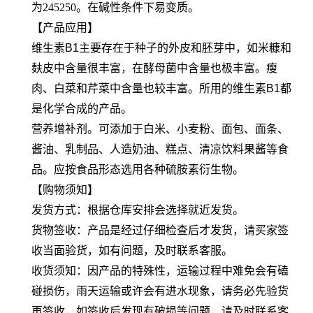
为245250。在碱性条件下易变质。
【产品应用】
维生素B1主要存在于种子的外皮和胚芽中，如米糠和
麸皮中含量很丰富，在酵母菌中含量也极丰富。瘦
肉、白菜和芹菜中含量也较丰富。所用的维生素B1都
是化学合成的产品。
营养增补剂。可添加于白米、小麦粉、面包、面条、
酱油、乳制品、人造奶油、糕点、清凉饮料果酱等食
品。应按食品形态选用各种硫胺素衍生物。
【购物须知】
发货方式：根据仓库安排会选择就近发货。
货物签收：产品是经过仔细检查后才发货，请买家签
收当面验货，如有问题，及时联系客服。
收货须知：因产品的特殊性，运输过程中难免会有磕
碰损伤，雨天运输或许会有进水现象，请务必先验货
再签收，如签收后发现有破损等问题，请及时联系客