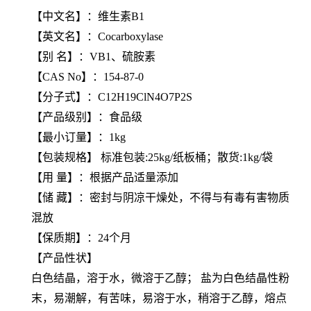
【
中文名
】：维生素B1
【
英文名
】：Cocarboxylase
【
别 名
】：VB1、硫胺素
【
CAS No
】：154-87-0
【
分子式
】：C12H19ClN4O7P2S
【产品级别】：食品级
【最小订量】：1kg
【包装规格】 标准包装:25kg/纸板桶；散货:1kg/袋
【用 量】：根据产品适量添加
【储 藏】：密封与阴凉干燥处，不得与有毒有害物质
混放
【保质期】：24个月
【产品性状】
白色结晶，溶于水，微溶于乙醇； 盐为白色结晶性粉
末，易潮解，有苦味，易溶于水，稍溶于乙醇，熔点