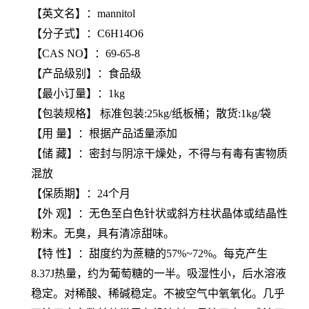
【
英文名
】：mannitol
【
分子式
】：C6H14O6
【
CAS NO
】：69-65-8
【产品级别】：食品级
【最小订量】：1kg
【包装规格】 标准包装:25kg/纸板桶；散货:1kg/袋
【用 量】：根据产品适量添加
【储 藏】：密封与阴凉干燥处，不得与有毒有害物质
混放
【保质期】：24个月
【
外 观
】：无色至白色针状或斜方柱状晶体或结晶性
粉末。无臭，具有清凉甜味。
【
特 性
】：甜度约为蔗糖的57%~72%。每克产生
8.37J热量，约为葡萄糖的一半。吸湿性小，后水溶液
稳定。对稀酸、稀碱稳定。不被空气中氧氧化。几乎