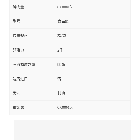
砷含量
0.00001％
型号
食品级
包装规格
桶/袋
酶活力
2千
有效物质含量
99％
是否进口
否
类别
其他
0.00001%
重金属