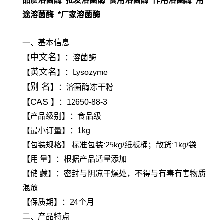
品质溶菌酶 批发溶菌酶 食用溶菌酶 作用溶菌酶 用
途溶菌酶 *厂家溶菌酶
一、基本信息
中文名
【
】：溶菌酶
英文名
【
】：Lysozyme
别 名
【
】：溶菌酶冻干粉
CAS
【
】：12650-88-3
【产品级别】：食品级
【最小订量】：1kg
【包装规格】 标准包装:25kg/纸板桶；散货:1kg/袋
【用 量】：根据产品适量添加
【储 藏】：密封与阴凉干燥处，不得与有毒有害物质
混放
【保质期】：24个月
二、产品特点