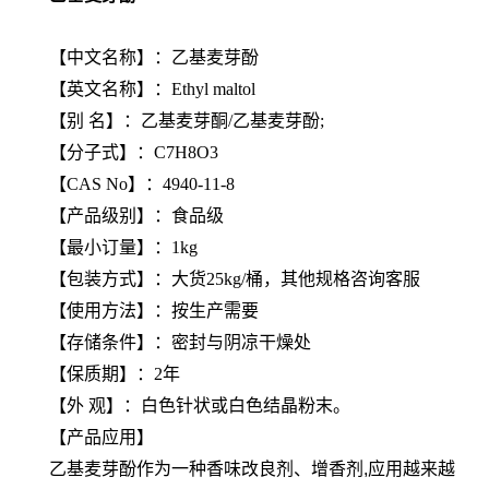
【
中文名称
】：乙基麦芽酚
【
英文名称
】：Ethyl maltol
【
别 名
】：乙基麦芽酮/乙基麦芽酚;
【
分子式
】：C7H8O3
【
CAS No
】：4940-11-8
【产品级别】：食品级
【最小订量】：1kg
【包装方式】：大货25kg/桶，其他规格咨询客服
【使用方法】：按生产需要
【存储条件】：密封与阴凉干燥处
【保质期】：2年
【
外 观
】：白色针状或白色结晶粉末。
【产品应用】
乙基麦芽酚作为一种香味改良剂、增香剂,应用越来越