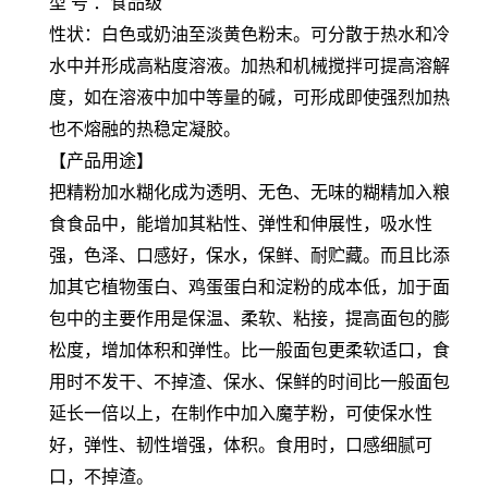
型 号 ：食品级
性状：
白色或奶油至淡黄色粉末。可分散于热水和冷
水中并形成高粘度溶液。加热和机械搅拌可提高溶解
度，如在溶液中加中等量的碱，可形成即使强烈加热
也不熔融的热稳定凝胶。
【产品用途】
把精粉加水糊化成为透明、无色、无味的糊精加入粮
食食品中，能增加其粘性、弹性和伸展性，吸水性
强，色泽、口感好，保水，保鲜、耐贮藏。而且比添
加其它植物蛋白、鸡蛋蛋白和淀粉的成本低，
加于面
包中的主要作用是保温、柔软、粘接，提高面包的膨
松度，增加体积和弹性。比一般面包更柔软适口，食
用时不发干、不掉渣、保水、保鲜的时间比一般面包
延长一倍以上，在制作中加入魔芋粉，可使保水性
好，弹性、韧性增强，体积。食用时，口感细腻可
口，不掉渣。