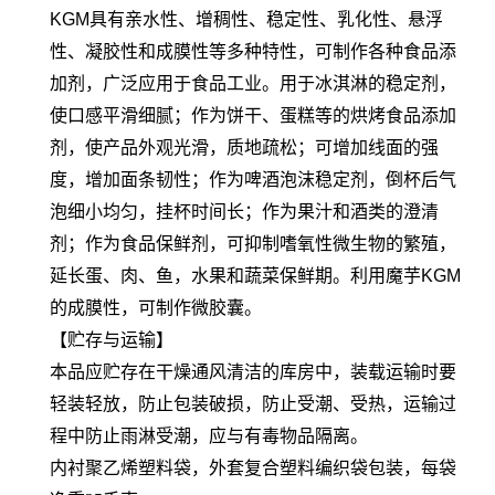
KGM具有亲水性、增稠性、稳定性、乳化性、悬浮
性、凝胶性和成膜性等多种特性，可制作各种食品添
加剂，广泛应用于食品工业。用于冰淇淋的稳定剂，
使口感平滑细腻；作为饼干、蛋糕等的烘烤食品添加
剂，使产品外观光滑，质地疏松；可增加线面的强
度，增加面条韧性；作为啤酒泡沫稳定剂，倒杯后气
泡细小均匀，挂杯时间长；作为果汁和酒类的澄清
剂；作为食品保鲜剂，可抑制嗜氧性微生物的繁殖，
延长蛋、肉、鱼，水果和蔬菜保鲜期。利用魔芋KGM
的成膜性，可制作微胶囊。
【贮存与运输】
本品应贮存在干燥通风清洁的库房中，装载运输时要
轻装轻放，防止包装破损，防止受潮、受热，运输过
程中防止雨淋受潮，应与有毒物品隔离。
内衬聚乙烯塑料袋，外套复合塑料编织袋包装，每袋