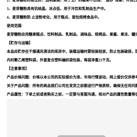
2、麦芽糖粉的韧性好、透明度高、用于生产的糖果不出现、“返砂”现象、并且
3、麦芽糖粉具有抗结晶、冰点低、用于冷饮和乳制品生产中。
4、麦芽糖粉防 止淀粉老化、用于糕点、面包焙烤食品中。
使用范围
麦芽糖粉应用糖果糕点、饮料制品、乳制品、调味品、焙烤品、果酱、果冻、罐
【贮存与运输】
本品应贮存在干燥通风清洁的库房中，装载运输时要轻装轻放，防止包装破损，
内衬聚乙烯塑料袋，外套复合塑料编织袋包装，每袋净重25千克。
【注意事项】
产品价格问题：价格以本公司的实际报价为准，市场行情波动，网上报价仅供参
关于产品问题：所有的商品我们公司在发货之前都进行严格质检，确保无任何问
产品属性：下单之前或者购买之前，一定要与客服沟通，核对产品的属性数量等