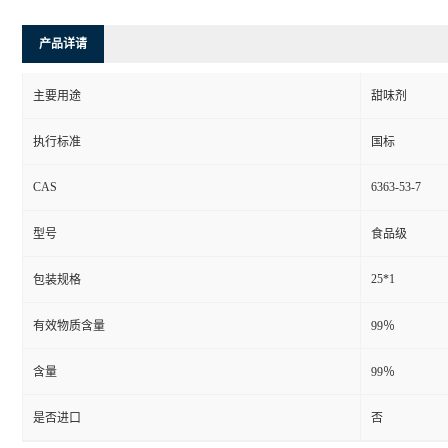
产品详请
主要用途
甜味剂
执行标准
国标
CAS
6363-53-7
型号
食品级
25*1
包装规格
有效物质含量
99％
含量
99％
是否进口
否