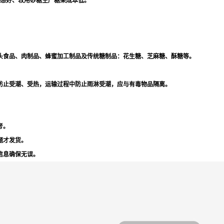
口感好、较用砂糖生产糖果成本低。
头食品、肉制品、蜂蜜加工制品及传统糖制品：花生糖、芝麻糖、酥糖等。
防止受潮、受热，运输过程中防止雨淋受潮，应与有毒物品隔离。
考。
题才发货。
信息确保无误。