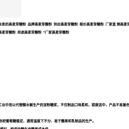
有卖的高麦芽糖粉 品牌高麦芽糖粉 供应高麦芽糖粉 报价高麦芽糖粉 厂家直 销高麦
高麦芽糖粉 用途高麦芽糖粉 *厂家高麦芽糖粉
工业中用以代替酸水解生产的淀粉糖浆，不仅制品口味柔和，甜度适中，产品不易着
酸和热较葡萄糖稳定、通常温度下不分、易于糖果和乳制品的生产。