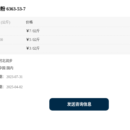
 6363-53-7
(公斤)
价格
￥
7 /公斤
00
￥
5 /公斤
￥
3 /公斤
河北润步
中国 国内
期：
2023-07-31
期：
2025-04-02
发送咨询信息