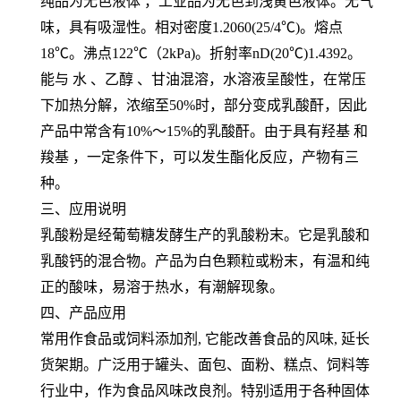
纯品为无色液体 ，工业品为无色到浅黄色液体。无气
味，具有吸湿性。相对密度1.2060(25/4℃)。熔点
18℃。沸点122℃（2kPa)。折射率nD(20℃)1.4392。
能与 水 、乙醇 、甘油混溶，水溶液呈酸性，在常压
下加热分解，浓缩至50%时，部分变成乳酸酐，因此
产品中常含有10%～15%的乳酸酐。由于具有羟基 和
羧基 ，一定条件下，可以发生酯化反应，产物有三
种。
三、应用说明
乳酸粉是经葡萄糖发酵生产的乳酸粉末。它是乳酸和
乳酸钙的混合物。产品为白色颗粒或粉末，有温和纯
正的酸味，易溶于热水，有潮解现象。
四、产品应用
常用作食品或饲料添加剂, 它能改善食品的风味, 延长
货架期。广泛用于罐头、面包、面粉、糕点、饲料等
行业中，作为食品风味改良剂。特别适用于各种固体