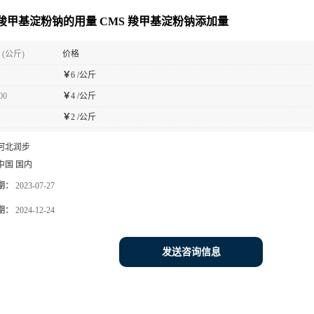
 羧甲基淀粉钠的用量 CMS 羧甲基淀粉钠添加量
(公斤)
价格
￥
6 /公斤
00
￥
4 /公斤
￥
2 /公斤
河北润步
中国 国内
期：
2023-07-27
期：
2024-12-24
发送咨询信息