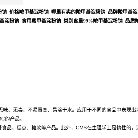
钠 价格羧甲基淀粉钠 哪里有卖的羧甲基淀粉钠 品牌羧甲基淀
基淀粉钠 食用羧甲基淀粉钠 类别含量99%羧甲基淀粉钠 品质
它无味、无毒、不易霉变、易溶于水。应用于不同的食品中表现出
MC的产品。
餐食品、糕点、糖浆等产品。此外，CMS在生理学上是惰性的，