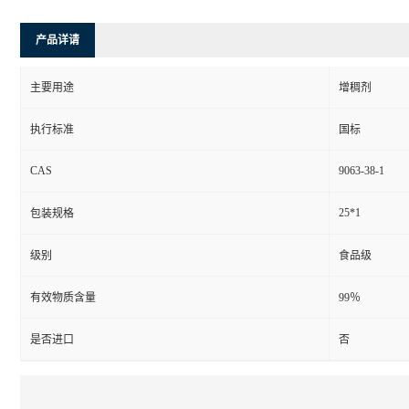
产品详请
主要用途
增稠剂
执行标准
国标
CAS
9063-38-1
25*1
包装规格
级别
食品级
有效物质含量
99％
是否进口
否