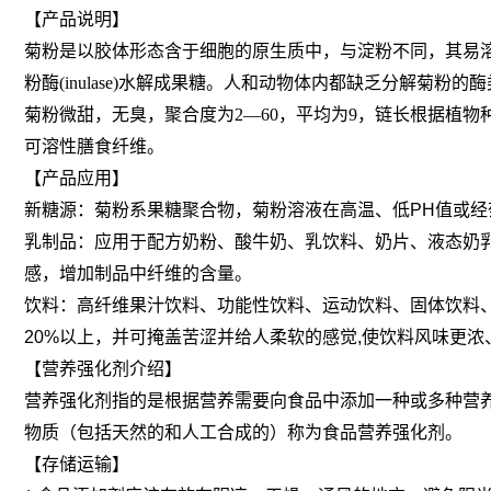
【产品说明】
菊粉是以胶体形态含于细胞的原生质中，与淀粉不同，其易
粉酶(inulase)水解成果糖。人和动物体内都缺乏分解菊粉的
菊粉微甜，无臭，聚合度为2—60，平均为9，链长根据植
可溶性膳食纤维。
【产品应用】
新糖源：菊粉系果糖聚合物，菊粉溶液在高温、低PH值或
乳制品：应用于配方奶粉、酸牛奶、乳饮料、奶片、液态奶
感，增加制品中纤维的含量。
饮料：高纤维果汁饮料、功能性饮料、运动饮料、固体饮料
20%以上，并可掩盖苦涩并给人柔软的感觉,使饮料风味更浓
【营养强化剂介绍】
营养强化剂指的是根据营养需要向食品中添加一种或多种营
物质（包括天然的和人工合成的）称为食品营养强化剂。
【存储运输】