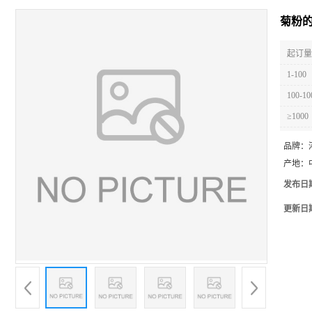
菊粉的
起订量 
1-100
100-10
≥1000
品牌：
产地：
发布日
更新日