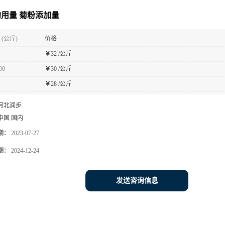
用量 菊粉添加量
(公斤)
价格
￥
32 /公斤
00
￥
30 /公斤
￥
28 /公斤
河北润步
中国 国内
期：
2023-07-27
期：
2024-12-24
发送咨询信息