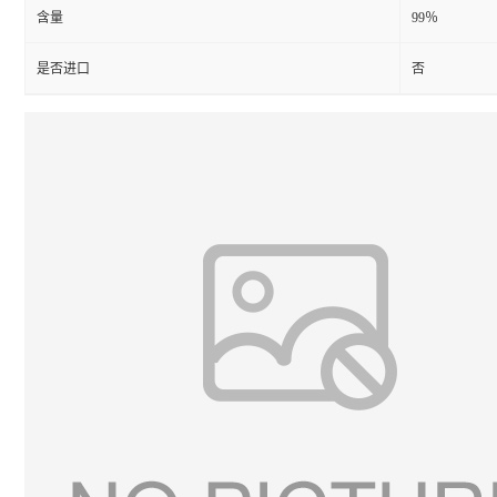
含量
99％
是否进口
否