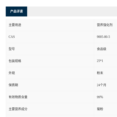
产品详请
主要用途
营养强化剂
CAS
9005-80-5
型号
食品级
25*1
包装规格
外观
粉末
保质期
24个月
有效物质含量
99％
主要营养成分
菊粉