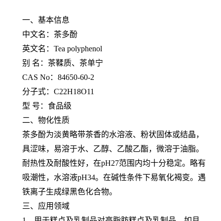
一、基本信息
中文名：茶多酚
英文名：Tea polyphenol
别 名：茶鞣质、茶单宁
CAS No：84650-60-2
分子式：C22H18O11
型 号：食品级
二、物化性质
茶多酚为淡黄略带茶香的水溶液、粉状固体或结晶，
具涩味，易溶于水、乙醇、乙酸乙酯，微溶于油脂。
耐热性及耐酸性好，在pH27范围内均十分稳定。略有
吸潮性，水溶液pH34。在碱性条件下易氧化褐变。遇
铁离子生成绿黑色化合物。
三、应用领域
1．用于糕点及乳制品对高脂肪糕点及乳制品，如月