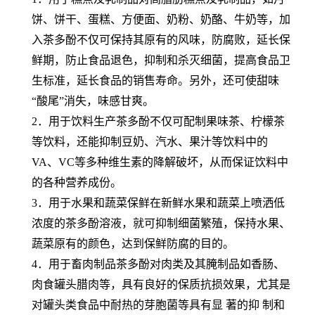
饼、饼干、蛋糕、方便面、奶粉、奶酪、牛奶等，加
入茶多酚不仅可保持其原有的风味，防腐败，延长保
鲜期，防止食品退色，抑制和杀灭细菌，提高食品卫
生标准，延长食品的销售寿命。另外，还可使甜味
“酸尾”消失，味感甘爽。
2．用于饮料生产茶多酚不仅可配制果味茶、柠檬茶
等饮料，还能抑制豆奶、汽水、果汁等饮料中的
VA、VC等多种维生素的降解破坏，从而保证饮料中
的各种营养成份。
3．用于水果和蔬菜保鲜在新鲜水果和蔬菜上喷洒低
浓度的茶多酚溶液，就可抑制细菌繁殖，保持水果、
蔬菜原有的颜色，达到保鲜防腐的目的。
4．用于畜肉制品茶多酚对肉类及其腌制品如香肠、
肉食罐头腊肉等，具有良好的保质抗损效果，尤其是
对罐头类食品中耐热的芽胞菌等具有显 著的抑 制和