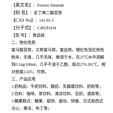
英文名
【
】：Ferrous fumarate
别 名
【
】：反丁烯二酸亚铁
CAS No
【
】：141-01-5
分子式
【
】：C4H2FeO4
【型 号】：食品级
二、物化性质
富马酸亚铁，又称富马铁，富血铁。橙红色至红棕色
粉末，无臭、几乎无味，微溶于水，在25℃水中溶解
到0.14g/100ml，几乎不溶于乙醇，熔点279-281℃，相
对密度2.435；可燃。
三、产品应用
1.奶制品：牛奶饮料、酸奶、乳酸菌饮料、奶粉等；
2.饮料：咖啡、茶饮料、清凉饮料、豆奶、酒类等；
3.糖果糕点：糖果、甜饼、面包、快餐、日式和西式
点心、果冻、布丁等；