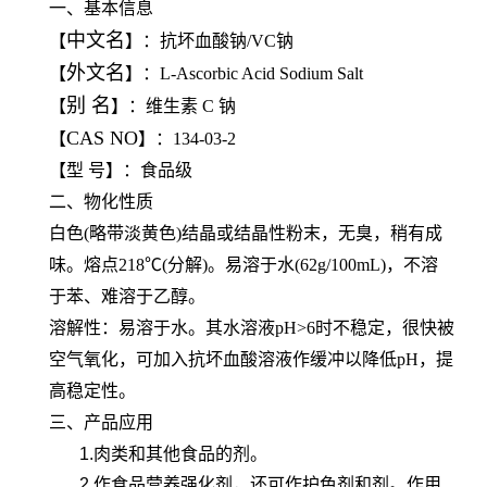
一、基本信息
中文名
【
】：抗坏血酸钠/VC钠
外文名
【
】：L-Ascorbic Acid Sodium Salt
别 名
【
】：维生素 C 钠
CAS NO
【
】：134-03-2
【型 号】：食品级
二、物化性质
白色(略带淡黄色)结晶或结晶性粉末，无臭，稍有成
味。熔点218℃(分解)。易溶于水(62g/100mL)，不溶
于苯、难溶于乙醇。
溶解性：易溶于水。其水溶液pH>6时不稳定，很快被
空气氧化，可加入抗坏血酸溶液作缓冲以降低pH，提
高稳定性。
三、产品应用
1.肉类和其他食品的剂。
2.作食品营养强化剂，还可作护色剂和剂。作用