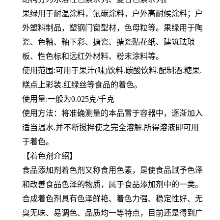
果绿用于耐温涂料，氟碳涂料，户外高耐候涂料；户
外塑料制品，塑钢门窗型材，色母粒等。果绿用于陶
瓷、色釉、釉下彩、搪瓷、搪瓷贴花纸、建筑珐琅
板、性色标和远红外材料、粉末涂料等。
使用范围:可用于果汁(味)饮料.碳酸饮料.配制酒.糖果.
糕点上彩装.红绿丝等食品的着色。
使用量:一般为0.025克/千克
使用方法：将准确测量的本品置于容器中，逐渐加入
适当温水.并不断搅拌使之完全溶解.所得溶液即可用
于着色。
【着色剂介绍】
食品添加剂着色剂又称食用色素，是使食品赋予色泽
和改善食品色泽的物质，属于食品添加剂中的一类。
合成着色剂具有色泽鲜艳、着色力强、稳定性好、无
臭无味、易调色、品质均一等特点，目前还是得到广