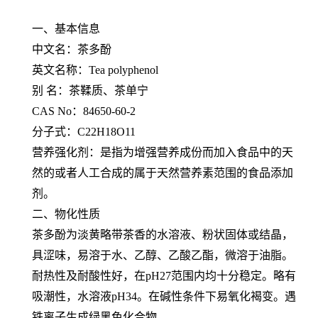
一、基本信息
中文名：茶多酚
英文名称：Tea polyphenol
别 名：茶鞣质、茶单宁
CAS No：84650-60-2
分子式：C22H18O11
营养强化剂：是指为增强营养成份而加入食品中的天
然的或者人工合成的属于天然营养素范围的食品添加
剂。
二、物化性质
茶多酚为淡黄略带茶香的水溶液、粉状固体或结晶，
具涩味，易溶于水、乙醇、乙酸乙酯，微溶于油脂。
耐热性及耐酸性好，在pH27范围内均十分稳定。略有
吸潮性，水溶液pH34。在碱性条件下易氧化褐变。遇
铁离子生成绿黑色化合物。