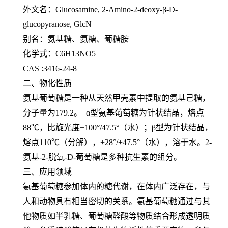
外文名：Glucosamine, 2-Amino-2-deoxy-β-D-
glucopyranose, GlcN
别名：氨基糖、氨糖、葡糖胺
化学式：C6H13NO5
CAS :3416-24-8
二、物化性质
氨基葡萄糖是一种从天然甲壳素中提取的氨基己糖，
分子量为179.2。 α型氨基葡萄糖为针状结晶，熔点
88℃，比旋光度+100°/47.5°（水）；β型为针状结晶，
熔点110℃（分解），+28°/+47.5°（水），溶于水。2-
氨基-2-脱氧-D-葡萄糖是多种抗生素的组分。
三、应用领域
氨基葡萄糖参加体内的糖代谢，在体内广泛存在，与
人和动物具有相当密切的关系。氨基葡萄糖通过与其
他物质如半乳糖、葡萄糖醛酸等物质结合形成透明质