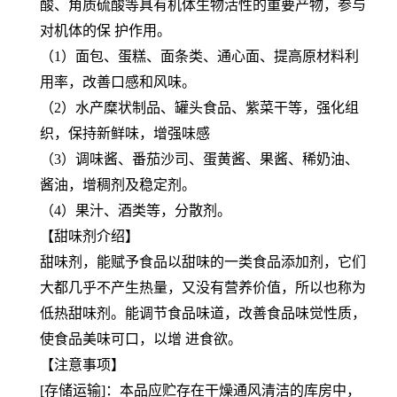
酸、角质硫酸等具有机体生物活性的重要产物，参与
对机体的保 护作用。
（1）面包、蛋糕、面条类、通心面、提高原材料利
用率，改善口感和风味。
（2）水产糜状制品、罐头食品、紫菜干等，强化组
织，保持新鲜味，增强味感
（3）调味酱、番茄沙司、蛋黄酱、果酱、稀奶油、
酱油，增稠剂及稳定剂。
（4）果汁、酒类等，分散剂。
【甜味剂介绍】
甜味剂，能赋予食品以甜味的一类食品添加剂，它们
大都几乎不产生热量，又没有营养价值，所以也称为
低热甜味剂。能调节食品味道，改善食品味觉性质，
使食品美味可口，以增 进食欲。
【注意事项】
[存储运输]：本品应贮存在干燥通风清洁的库房中，