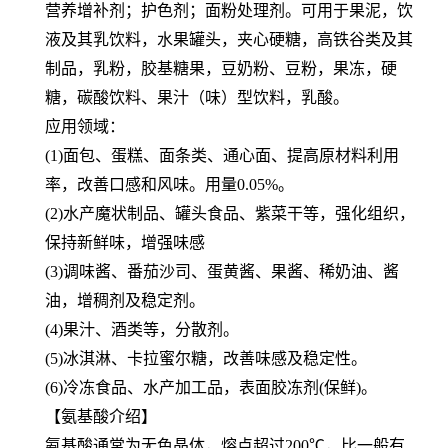
营养增补剂；护色剂；面粉处理剂。可用于果泥，饮
液及其乳饮料，水果罐头，夹心硬糖，高铁谷类及其
制品，乳粉，胶基糖果，豆奶粉、豆粉，果冻，硬
糖，碳酸饮料、果汁（味）型饮料，乳酸。
应用领域：
(1)面包、蛋糕、面条类、通心面、提高原材料利用
率，改善口感和风味。用量0.05%。
(2)水产魔状制品、罐头食品、紫菜干等，强化组织，
保持新鲜味，增强味感
(3)调味酱、番茄沙司、蛋黄酱、果酱、稀奶油、酱
油，增稠剂及稳定剂。
(4)果汁、酒类等，分散剂。
(5)冰淇淋、卡拉蜜尔糖，改善味感及稳定性。
(6)冷冻食品、水产加工品，表面胶冻剂(保鲜)。
【氨基酸介绍】
氨基酸通常为无色晶体，熔点超过200℃，比一般有