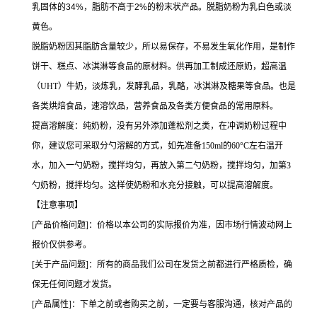
乳固体的34%，脂肪不高于2%的粉末状产品。脱脂奶粉为乳白色或淡
黄色。
脱脂奶粉因其脂肪含量较少，所以易保存，不易发生氧化作用，是制作
饼干、糕点、冰淇淋等食品的原材料。供再加工制成还原奶，超高温
（UHT）牛奶，淡炼乳，发酵乳品，乳酪，冰淇淋及糖果等食品。也是
各类烘焙食品，速溶饮品，营养食品及各类方便食品的常用原料。
提高溶解度：纯奶粉，没有另外添加蓬松剂之类，在冲调奶粉过程中
你，建议您可采取分勺溶解的方式，如先准备150ml的60°C左右温开
水，加入一勺奶粉，搅拌均匀，再放入第二勺奶粉，搅拌均匀，加第3
勺奶粉，搅拌均匀。这样使奶粉和水充分接触，可以提高溶解度。
【注意事项】
[产品价格问题]：价格以本公司的实际报价为准，因市场行情波动网上
报价仅供参考。
[关于产品问题]：所有的商品我们公司在发货之前都进行严格质检，确
保无任何问题才发货。
[产品属性]：下单之前或者购买之前，一定要与客服沟通，核对产品的