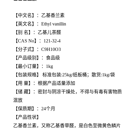
【
中文名
】：乙基香兰素
【
英文名
】：Ethyl vanillin
【
别 名
】：乙基儿茶醛
【
CAS No
】：121-32-4
【
分子式
】：C9H10O3
【产品级别】：食品级
【最小订量】：1kg
【包装规格】 标准包装:25kg/纸板桶；散货:1kg/袋
【用 量】：根据产品适量添加
【储 藏】：密封与阴凉干燥处，不得与有毒有害物质
混放
【保质期】：24个月
【产品性状】
乙基香兰素，又称乙基香草醛，是白色至微黄色鳞片