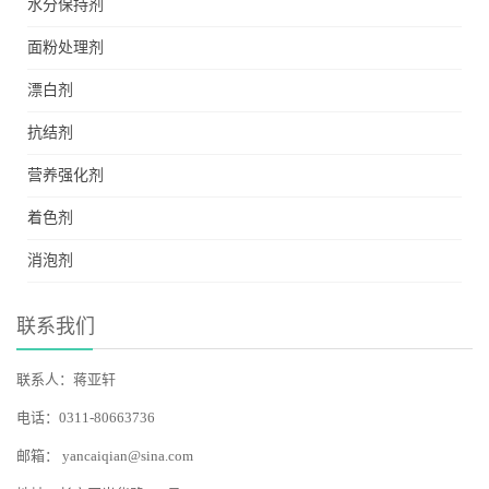
水分保持剂
面粉处理剂
漂白剂
抗结剂
营养强化剂
着色剂
消泡剂
联系我们
联系人：蒋亚轩
电话：0311-80663736
邮箱：
yancaiqian@sina.com