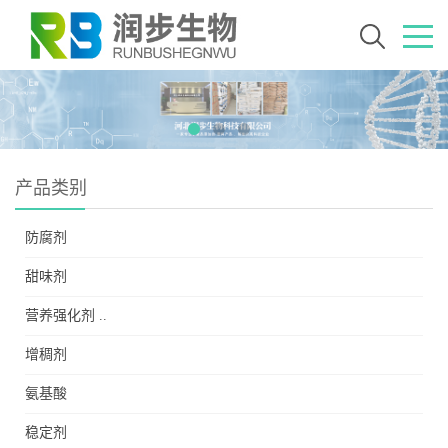
产品类别
防腐剂
甜味剂
营养强化剂 ..
增稠剂
氨基酸
稳定剂