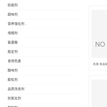
防腐剂
甜味剂
营养强化剂 ..
增稠剂
氨基酸
稳定剂
食用色素
名缘 食品
酸味剂
1
膨松剂
品质改良剂
抗氧化剂