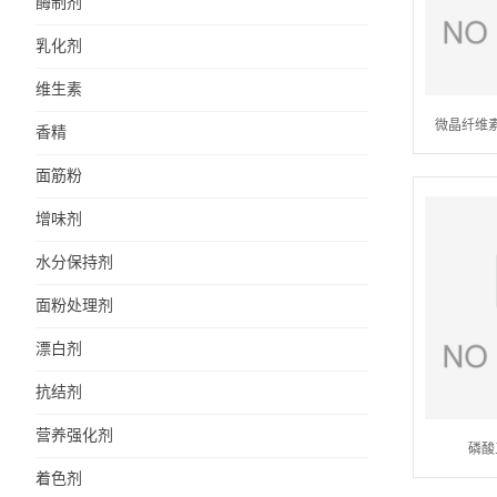
酶制剂
乳化剂
维生素
微晶纤维
香精
面筋粉
增味剂
水分保持剂
面粉处理剂
漂白剂
抗结剂
营养强化剂
磷酸
着色剂