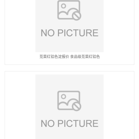
苋菜红铝色淀报价 食品级苋菜红铝色