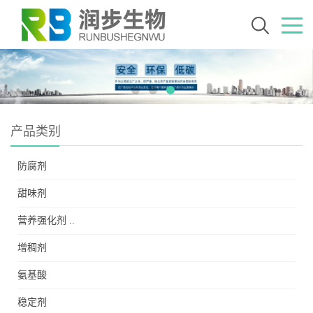
产品类别
防腐剂
甜味剂
营养强化剂 ..
增稠剂
氨基酸
稳定剂