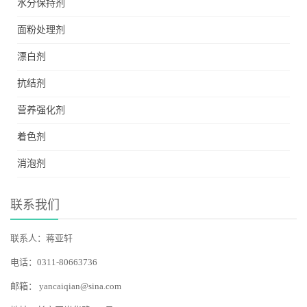
水分保持剂
面粉处理剂
漂白剂
抗结剂
营养强化剂
着色剂
消泡剂
联系我们
联系人：蒋亚轩
电话：0311-80663736
邮箱：
yancaiqian@sina.com