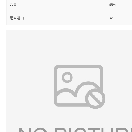
含量
99％
是否进口
否