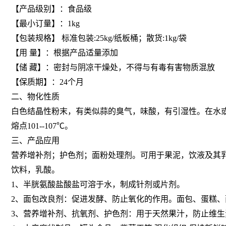
【产品级别】：食品级
【最小订量】：1kg
【包装规格】 标准包装:25kg/纸板桶；散货:1kg/袋
【用 量】：根据产品适量添加
【储 藏】：密封与阴凉干燥处，不得与有毒有害物质混放
【保质期】：24个月
二、物化性质
白色结晶性粉末，有类似蒜的臭气，味酸，有引湿性。在水
熔点101--107℃。
三、产品应用
营养增补剂；护色剂；面粉处理剂。可用于果泥，饮液及其
饮料，乳酸。
1、半胱氨酸盐酸盐可溶于水，制成针剂或片剂。
2、面包改良剂：促进发酵、防止氧化的作用
。
面包、蛋糕、
3、营养增补剂、抗氧剂、护色剂：用于天然果汁，防止维生