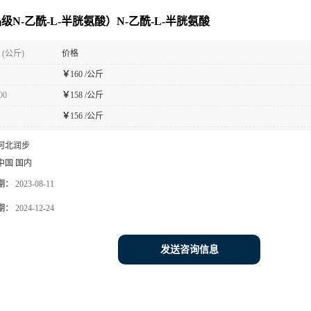
级N-乙酰-L-半胱氨酸）N-乙酰-L-半胱氨酸
(公斤)
价格
￥
160 /公斤
00
￥
158 /公斤
￥
156 /公斤
河北润步
中国 国内
期：
2023-08-11
期：
2024-12-24
发送咨询信息