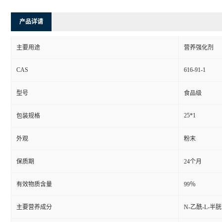
产品详请
主要用途
营养强化剂
CAS
616-91-1
型号
食品级
25*1
包装规格
外观
粉末
保质期
24个月
有效物质含量
99％
主要营养成分
N-乙酰-L-半