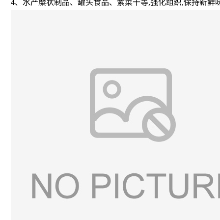
4、水产糜状制品、罐头食品、紫菜干等,强化组织,保持新鲜