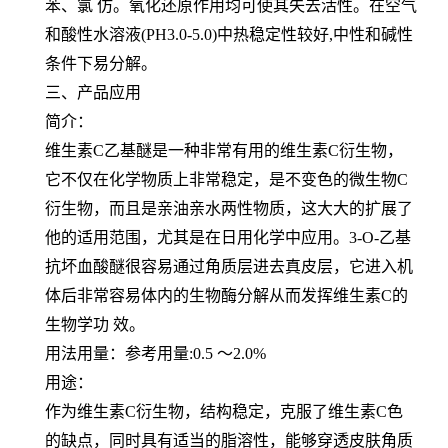
苯、氯 仿。氧化还原作用均可使其失去活性。在空气
和酸性水溶液(PH3.0-5.0)中热稳定性较好,中性和碱性
条件下易分解。
三、产品应用
简介：
维生素C乙基醚是一种非常有用的维生素C衍生物，
它不仅在化学物质上非常稳定，是不变色的微生物C
衍生物，而且是亲油亲水两性物质，这大大的扩展了
他的适用范围，尤其是在日用化学中应用。3-O-乙基
抗坏血酸醚很容易通过角质层进去真皮层，它进入机
体后非常容易体内的生物酶分解从而发挥维生素C的
生物学功 效。
用法用量：参考用量:0.5 ～2.0%
用途：
作为维生素C衍生物，结构稳定，克服了维生素C色
的缺点，同时具有适当的脂溶性，能够穿透皮肤角质