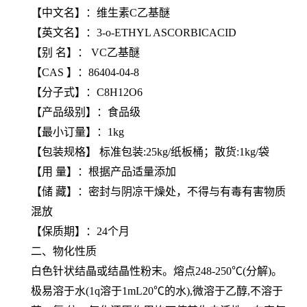
【
中文名
】：维生素C乙基醚
【
英文名
】：3-o-ETHYL ASCORBICACID
【
别 名
】： VC乙基醚
【
CAS
】：86404-04-8
【
分子式
】：C8H12O6
【产品级别】：食品级
【最小订量】：1kg
【包装规格】 标准包装:25kg/纸板桶；散货:1kg/袋
【用 量】：根据产品适量添加
【储 藏】：密封与阴凉干燥处，不得与有毒有害物质
混放
【保质期】：24个月
二、物化性质
白色针状结晶或结晶性粉末。熔点248-250℃(分解)。
极易溶于水(1q溶于1mL20℃的水),微溶于乙醇,不溶于