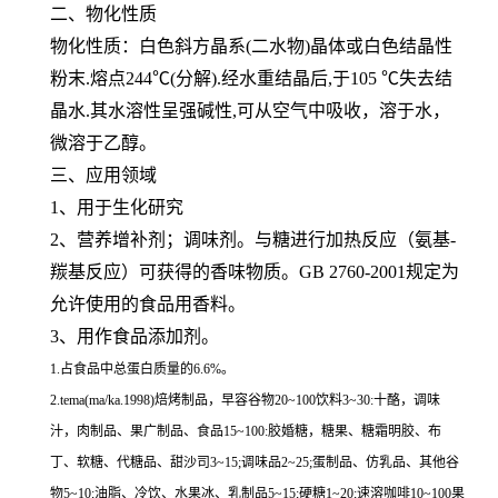
二、物化性质
物化性质：白色斜方晶系(二水物)晶体或白色结晶性
粉末.熔点244℃(分解).经水重结晶后,于105 ℃失去结
晶水.其水溶性呈强碱性,可从空气中吸收，溶于水，
微溶于乙醇。
三、应用领域
1、用于生化研究
2、营养增补剂；调味剂。与糖进行加热反应（氨基-
羰基反应）可获得的香味物质。GB 2760-2001规定为
允许使用的食品用香料。
3、用作食品添加剂。
1.占食品中总蛋白质量的6.6%。
2.tema(ma/ka.1998)焙烤制品，早容谷物20~100饮料3~30:十酪，调味
汁，肉制品、果广制品、食品15~100:胶婚糖，糖果、糖霜明胶、布
丁、软糖、代糖品、甜沙司3~15;调味品2~25;蛋制品、仿乳品、其他谷
物5~10;油脂、冷饮、水果冰、乳制品5~15;硬糖1~20;速溶咖啡10~100果