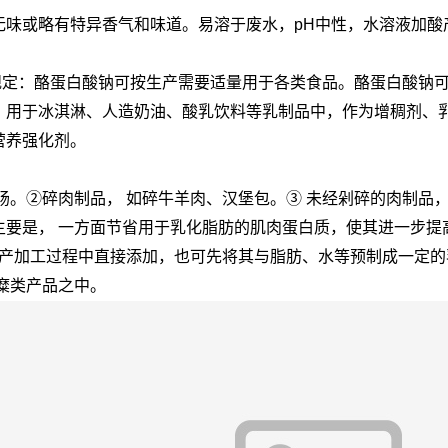
无味或略有特异香气和味道。易溶于废水，pH中性，水溶液加酸
6）中规定：酪蛋白酸钠可按生产需要适量用于各类食品。酪蛋白酸
。用于冰淇淋、人造奶油、酸乳饮料等乳制品中，作为增稠剂、
营养强化剂。
肉肠。②碎肉制品， 如碎牛羊肉、汉堡包。③ 未经剁碎的肉制品
主要是， 一方面节省用于乳化脂肪的肌肉蛋白质，使其进一步提
生产加工过程中直接添加，也可先将其与脂肪、水等预制成一定的
糜类产品之中。