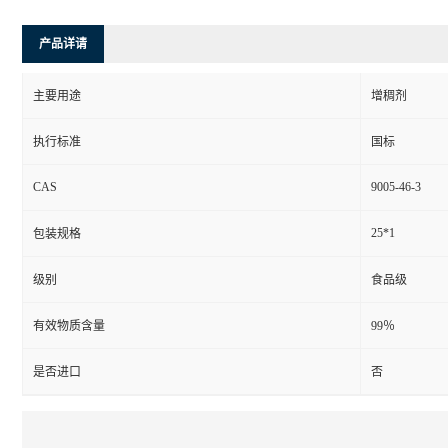
产品详请
主要用途
增稠剂
执行标准
国标
CAS
9005-46-3
25*1
包装规格
级别
食品级
有效物质含量
99％
是否进口
否