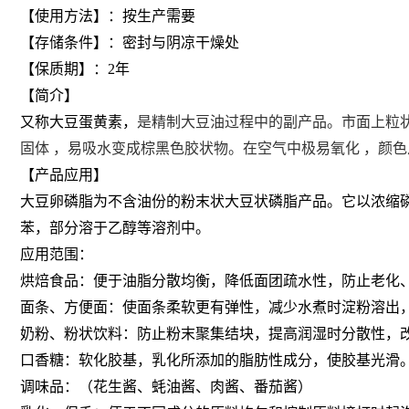
【使用方法】：按生产需要
【存储条件】：密封与阴凉干燥处
【保质期】：2年
【简介】
又称大豆蛋黄素，
是精制大豆油过程中的副产品。市面上粒
固体
，易吸水变成棕黑色胶状物。在空气中极易
氧化
，颜色
【产品应用】
大豆卵磷脂为不含油份的粉末状大豆状磷脂产品。它以浓缩
苯，部分溶于乙醇等溶剂中。
应用范围：
烘焙食品：便于油脂分散均衡，降低面团疏水性，防止老化
面条、方便面：使面条柔软更有弹性，减少水煮时淀粉溶出
奶粉、粉状饮料：防止粉末聚集结块，提高润湿时分散性，
口香糖：软化胶基，乳化所添加的脂肪性成分，使胶基光滑
调味品：（花生酱、蚝油酱、肉酱、番茄酱）