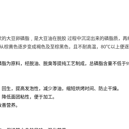
状的大豆卵磷脂﹐是大豆油在
脱胶
过程中沉淀出来的磷脂质，再
从棕黄色逐步变成褐色及至棕黑色，且不耐高温，80℃以上便
磷脂为原料，经脱油、脱臭等提纯工艺制成，总磷脂含量不低于9
、回生，提高发泡性，减少渗油，缩短烘烤时间、防止干燥。
，降低面团粘性，便于加工。
改善营养。
。