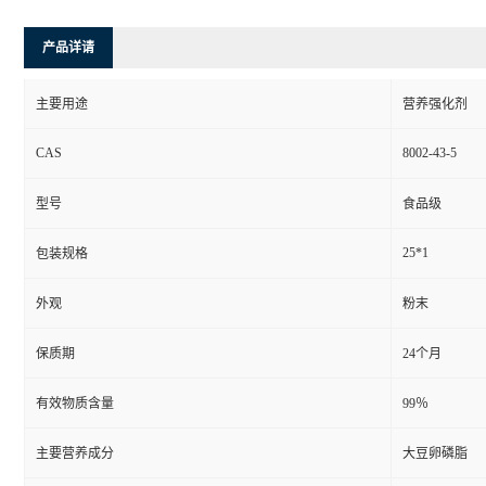
产品详请
主要用途
营养强化剂
CAS
8002-43-5
型号
食品级
25*1
包装规格
外观
粉末
保质期
24个月
有效物质含量
99％
主要营养成分
大豆卵磷脂