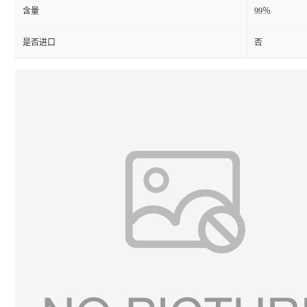
含量
99％
是否进口
否