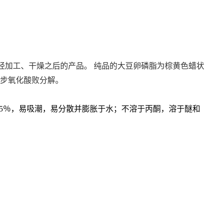
经加工、干燥之后的产品。 纯品的大豆卵磷脂为棕黄色蜡状
逐步氧化酸败分解。
5％，易吸潮，易分散并膨胀于水；不溶于丙酮，溶于醚和