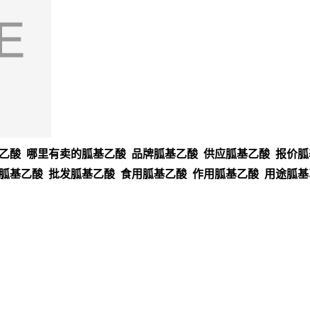
乙酸 哪里有卖的胍基乙酸 品牌胍基乙酸 供应胍基乙酸 报价胍
质胍基乙酸 批发胍基乙酸 食用胍基乙酸 作用胍基乙酸 用途胍基