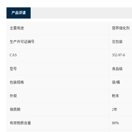
产品详请
主要用途
营养强化剂
生产许可证编号
见包装
CAS
352-97-6
型号
食品级
包装规格
袋/桶
外观
粉末
保质期
2年
有效物质含量
99％