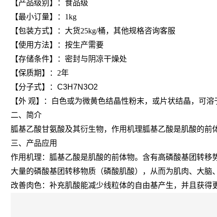
【产品级别】：食品级
【最小订量】：1kg
【包装方式】：大货25kg/桶，其他规格咨询客服
【使用方法】：按生产需要
【存储条件】：密封与阴凉干燥处
【保质期】：2年
【
分子式
】：C3H7N3O2
【
外 观
】：白色或为微黄色结晶性粉末，或片状结晶，可溶
二、简介
胍基乙酸甘氨酸及其衍生物，作用机理胍基乙酸是肌酸的前
三、产品应用
作用机理：胍基乙酸是肌酸的前体物。含有高磷酸基团转移
大量的磷酸基团转移物质（磷酸肌酸），从而为肌肉、大脑
改善肉色：补充肌酸能减少线粒体的自由基产生，并且获得更