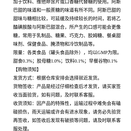
加于饮料、维他命含片或口香糖代替糖的使用。阿斯
巴甜的味道和一般蔗糖的味道有所不同。阿斯巴甜的
甜味与糖相比较，可延缓及持续较长的时间，若将乙
醘磺胺酸与阿斯巴甜混合，所产生的口感可能会更像
糖，常用于乳制品、糖果、巧克力、胶姆糖、餐桌甜
味剂、保健食品、腌渍物和冷饮制品等。
限量：各类食品（罐头食品除外），均以GMP为限。
甜食0.3%；胶母糖1.0%；饮料0.1%；早餐谷物0.1%
【购物须知】
发货方式：根据仓库安排会选择就近发货。
货物签收：产品是经过仔细检查后才发货，请买家签
收当面验货，如有问题，及时联系客服。
收货须知：因产品的特殊性，运输过程中难免会有磕
碰损伤，雨天运输或许会有进水现象，请务必先验货
再签收，如签收后发现有破损等问题，请及时联系客
服处理。