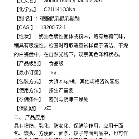
【英文名】：Sodium stearyl lactate;SSL
【化学式】：C21H41O3Na
【别 名】：
硬脂酰乳酰乳酸钠
【CAS 】：18200-72-1
【性状】：奶油色脆性固体或粉末，略有焦糖气味，
稍具有吸湿性。检查时可取适量试样置于清洁、干燥
的白瓷盘中，在自然光线下，观察其色泽和状态。
【产品级别】：食品级
【最小订量】：1kg
【包装方式】：大货25kg/桶，其他规格咨询客服
【使用方法】：按生产需要
【存储条件】：密封与阴凉干燥处
【保质期】：2年
二
、 产品应用
具有增筋、乳化、防老化、保鲜等作用，应用于面
包、馒头、方便面、面条、饺子等面制品中，也可作