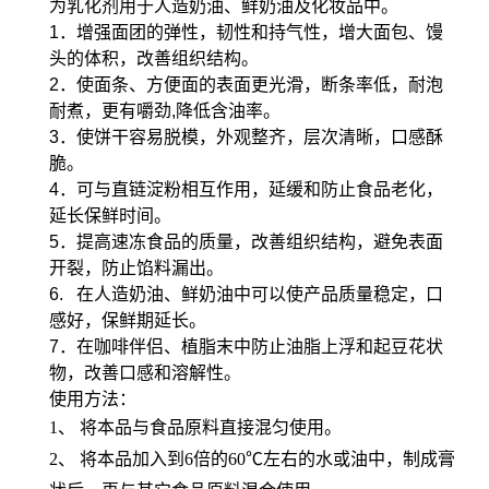
为乳化剂用于人造奶油、鲜奶油及化妆品中。
1．增强面团的弹性，韧性和持气性，增大面包、馒
头的体积，改善组织结构。
2．使面条、方便面的表面更光滑，断条率低，耐泡
耐煮，更有嚼劲,降低含油率。
3．使饼干容易脱模，外观整齐，层次清晰，口感酥
脆。
4．可与直链淀粉相互作用，延缓和防止食品老化，
延长保鲜时间。
5．提高速冻食品的质量，改善组织结构，避免表面
开裂，防止馅料漏出。
6. 在人造奶油、鲜奶油中可以使产品质量稳定，口
感好，保鲜期延长。
7．在咖啡伴侣、植脂末中防止油脂上浮和起豆花状
物，改善口感和溶解性。
使用方法：
1、 将本品与食品原料直接混匀使用。
2、 将本品加入到6倍的60℃左右的水或油中，制成膏