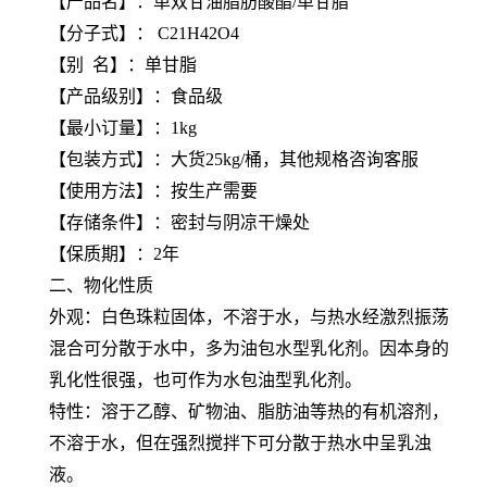
【
产品名
】：单双甘油脂肪酸酯/单甘脂
【
分子式
】： C21H42O4
【
别 名
】：单甘脂
【产品级别】：食品级
【最小订量】：1kg
【包装方式】：大货25kg/桶，其他规格咨询客服
【使用方法】：按生产需要
【存储条件】：密封与阴凉干燥处
【保质期】：2年
二、物化性质
外观：白色珠粒固体，不溶于水，与热水经激烈振荡
混合可分散于水中，多为油包水型乳化剂。因本身的
乳化性很强，也可作为水包油型乳化剂。
特性：溶于乙醇、矿物油、脂肪油等热的有机溶剂，
不溶于水，但在强烈搅拌下可分散于热水中呈乳浊
液。