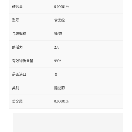
砷含量
0.00001％
型号
食品级
包装规格
桶/袋
酶活力
2万
有效物质含量
99％
是否进口
否
类别
脂肪酶
0.00001%
重金属