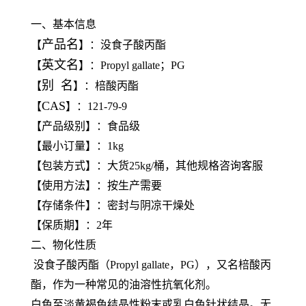
一、基本信息
产品名
【
】：没食子酸丙酯
英文名
【
】：Propyl gallate；PG
别 名
【
】：棓酸丙酯
CAS
【
】：121-79-9
【产品级别】：食品级
【最小订量】：1kg
【包装方式】：大货25kg/桶，其他规格咨询客服
【使用方法】：按生产需要
【存储条件】：密封与阴凉干燥处
【保质期】：2年
二、物化性质
没食子酸丙酯（Propyl gallate，PG），又名棓酸丙
酯，作为一种常见的油溶性抗氧化剂。
白色至淡黄褐色结晶性粉末或乳白色针状结晶。无