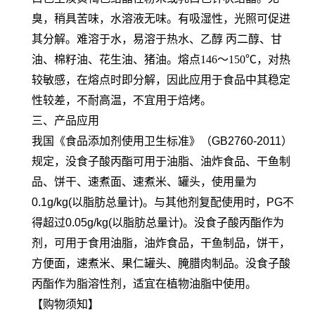
臭，稍具苦味，水溶液无味。有吸湿性，光照可促进
其分解。难溶于水，易溶于热水、乙醇 丙二醇、甘
油、棉籽油、花生油、猪油。熔点146～150℃，对热
较敏感，在熔点时即分解，因此应用于食品中其稳定
性较差，不耐高温，不宜用于焙烤。
三、产品应用
我国《食品添加剂使用卫生标准》（GB2760-2011）
规定，没食子酸丙酯可用于油脂、油炸食品、干鱼制
品、饼干、速煮面、速煮米、罐头，使用量为
0.1g/kg(以脂肪总量计)。与其他剂复配使用时，PG不
得超过0.05g/kg(以脂肪总量计)。没食子酸丙酯作为
剂，可用于食用油脂，油炸食品，干鱼制品，饼干，
方便面，速煮米、果仁罐头、腌腊肉制品。没食子酸
丙酯作为脂溶性剂，适宜在植物油脂中使用。
【购物须知】