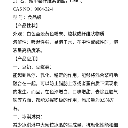
别 名：羧甲基纤维素钠盐，CMC、
CAS NO：9004-32-4
型 号：食品级
【产品性状】
外观：白色至淡黄色粉末、粒状或纤维状物质
溶解性：吸湿性强，易溶于水，在中性或碱性时，溶
液呈高粘度液。
【产品应用】
一、豆奶、豆浆类：
能起到悬浮、乳化、稳定的作用，能够将混合浆料地
融合在一起，可以防止脂肪上浮或者蛋白质下沉现象
的发生。而且，在色泽增白、口味增甜、去除豆腥气
味等方面，都能发挥积极的作用，添加量为0.5％左
右。
二、冰淇淋类：
减少冰淇淋中大颗粒冰晶的生成量，抗融化性能和细