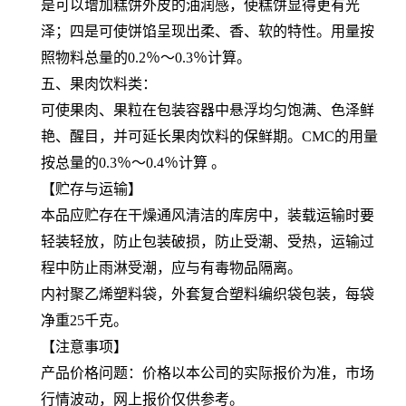
是可以增加糕饼外皮的油润感，使糕饼显得更有光
泽；四是可使饼馅呈现出柔、香、软的特性。用量按
照物料总量的0.2％～0.3％计算。
五、果肉饮料类：
可使果肉、果粒在包装容器中悬浮均匀饱满、色泽鲜
艳、醒目，并可延长果肉饮料的保鲜期。CMC的用量
按总量的0.3％～0.4％计算 。
【贮存与运输】
本品应贮存在干燥通风清洁的库房中，装载运输时要
轻装轻放，防止包装破损，防止受潮、受热，运输过
程中防止雨淋受潮，应与有毒物品隔离。
内衬聚乙烯塑料袋，外套复合塑料编织袋包装，每袋
净重25千克。
【注意事项】
产品价格问题：价格以本公司的实际报价为准，市场
行情波动，网上报价仅供参考。