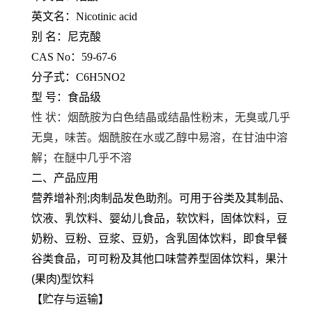
英文名：Nicotinic acid
别 名：尼克酸
CAS No：59-67-6
分子式：C6H5NO2
型 号：食品级
性 状：烟酰胺为白色结晶或结晶性粉末，无臭或几乎
无臭，味苦。烟酰胺在水或乙醇中易溶，在甘油中溶
解；在醚中几乎不溶
二、产品应用
营养增补剂;肉制品发色助剂。可用于谷类及其制品、
饮液、乳饮料、婴幼儿食品，软饮料，固体饮料，豆
奶粉、豆粉、豆浆、豆奶，含乳固体饮料，即食早餐
谷类食品，可可粉及其他口味营养型固体饮料，果汁
(果肉)型饮料
【贮存与运输】