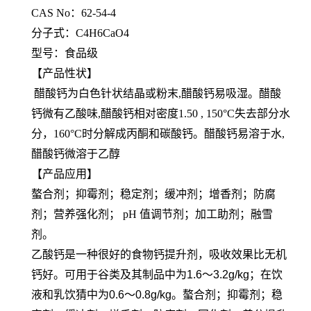
CAS No：62-54-4
分子式：C4H6CaO4
型号：食品级
【产品性状】
醋酸钙为白色针状结晶或粉末,醋酸钙易吸湿。醋酸
钙微有乙酸味,醋酸钙相对密度1.50 , 150°C失去部分水
分，160°C时分解成丙酮和碳酸钙。醋酸钙易溶于水,
醋酸钙微溶于乙醇
【产品应用】
螯合剂；抑霉剂；稳定剂；缓冲剂；增香剂；防腐
剂；营养强化剂； pH 值调节剂；加工助剂；融雪
剂。
乙酸钙是一种很好的食物钙提升剂，吸收效果比无机
钙好。可用于谷类及其制品中为1.6～3.2g/kg；在饮
液和乳饮猜中为0.6～0.8g/kg。螯合剂；抑霉剂；稳