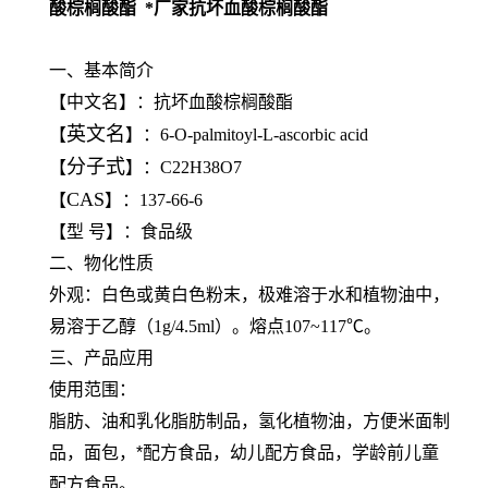
酸棕榈酸酯 *厂家抗坏血酸棕榈酸酯
一、基本简介
【中文名】：抗坏血酸棕榈酸酯
英文名
【
】：6-O-palmitoyl-L-ascorbic acid
分子式
【
】：C22H38O7
CAS
【
】：137-66-6
【型 号】：食品级
二、物化性质
外观：白色或黄白色粉末，极难溶于水和植物油中，
易溶于乙醇（1g/4.5ml）。熔点107~117℃。
三、产品应用
使用范围：
脂肪、油和乳化脂肪制品，氢化植物油，方便米面制
品，面包，*配方食品，幼儿配方食品，学龄前儿童
配方食品。