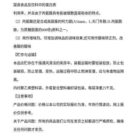
提高食品及饮料中的蛋白质
利用率，并且由于丙氨酸具有能被细胞直接吸收的特点。
（2）丙氨酸还是合成高甜度的阿力甜(A1itame，L-天门冬酰-D-丙氨酰
胺，为蔗糖甜度的600倍)原料之一。
（3）用作增味剂。可增加调味品的调味效果;还可用作酸味矫正剂，改
善酸的酸味
【贮存与运输】
本品应贮存在干燥通风清洁的库房中，装载运输时要轻装轻放，防止包
装破损，防止受潮、受热，运输过程中防止雨淋受潮，应与有毒物品隔
离。
内衬聚乙烯塑料袋，外套复合塑料编织袋包装，每袋净重25千克。
【注意事项】
产品价格问题：价格以本公司的实际报价为准，市场行情波动，网上报
价仅供参考。
关于产品问题：所有的商品我们公司在发货之前都进行严格质检，确保
无任何问题才发货。