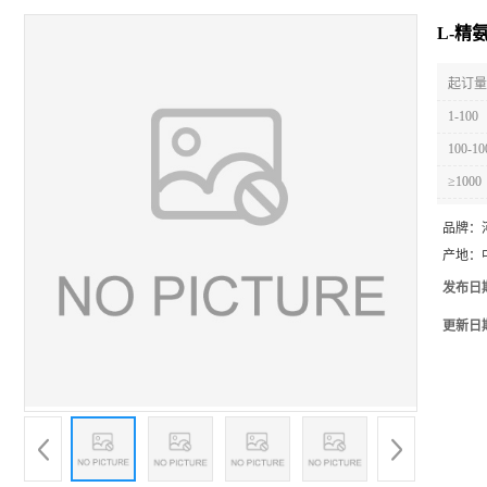
L-精氨
起订量 
1-100
100-10
≥1000
品牌：
产地：
发布日
更新日