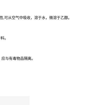
强碱性,可从空气中吸收，溶于水，微溶于乙醇。
香料。
，应与有毒物品隔离。