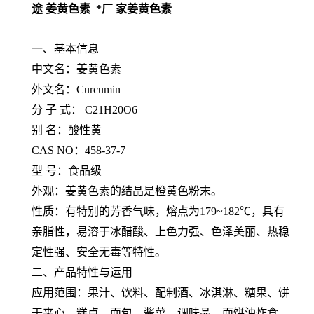
途 姜黄色素 *厂 家姜黄色素
一、基本信息
中文名：姜黄色素
外文名：Curcumin
分 子 式： C21H20O6
别 名：酸性黄
CAS NO：458-37-7
型 号：食品级
外观：姜黄色素的结晶是橙黄色粉末。
性质：有特别的芳香气味，熔点为179~182℃，具有
亲脂性，易溶于冰醋酸、上色力强、色泽美丽、热稳
定性强、安全无毒等特性。
二、产品特性与运用
应用范围：果汁、饮料、配制酒、冰淇淋、糖果、饼
干夹心、糕点、面包、酱菜、调味品、面饼油炸食